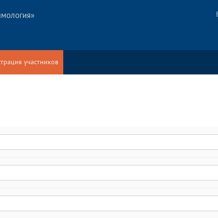
ммология»
страция участников