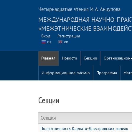
Четырнадцатые чтения И.А. Анцупова
MЕЖДУНАРОДНАЯ НАУЧНО-ПРАК
«МЕЖЭТНИЧЕСКИЕ ВЗАИМОДЕЙС
Вход
Регистрация
ru
en
Главная
Новости
Секции
Организацион
Информационное письмо
Программа
Мат
Секции
Секция
Полиэтничность Карпато-Днестровских земель