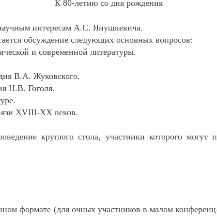
К 80-летию со дня рождения
научным интересам А.С. Янушкевича.
гается обсуждение следующих основных вопросов:
сической и современной литературы.
дия В.А. Жуковского.
я Н.В. Гоголя.
уре.
вязи
XVIII
-
XX
веков.
проведение круглого стола, участники которого могут
нном формате (для очных участников в малом конференц