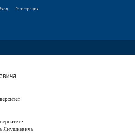
Вход
Регистрация
евича
верситет
иверситете
ча Янушкевича