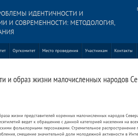
РОБЛЕМЫ ИДЕНТИЧНОСТИ И
ИИ И СОВРЕМЕННОСТИ: МЕТОДОЛОГИЯ,
АНИЯ
тет
Оргкомитет
Место проведения
Участникам
Контакты
ти и образ жизни малочисленных народов С
браза жизни представителей коренных малочисленных народов Север
ятилетий ведет к обращению с данной категорией населения на всех 
ческими фольклорными персонажами. Стремительное распространение 
бления, смещение значительной доли молодежной активности в Интерн