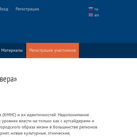
Вход
Регистрация
ru
en
Материалы
Регистрация участников
евера»
а (КМНС) и их идентичностей. Недопонимание
уровнях власти не только как с аутсайдерами и
городского образа жизни в большинстве регионов
ет, новые культурные, этнические,